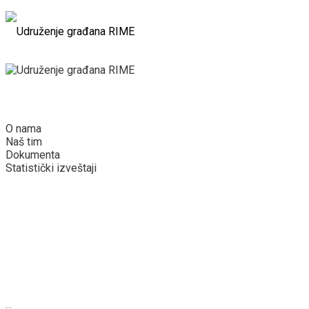
Početna
Rime
O nama
Naš tim
Dokumenta
Statistički izveštaji
Podržite nas
Za poslodavce
Kuća od papira
Projekti
Vesti
Galerija
Kontakt