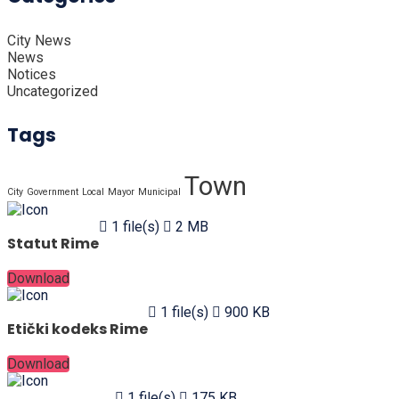
City News
News
Notices
Uncategorized
Tags
Town
City
Government
Local
Mayor
Municipal
1 file(s)
2 MB
Statut Rime
Download
1 file(s)
900 KB
Etički kodeks Rime
Download
1 file(s)
175 KB