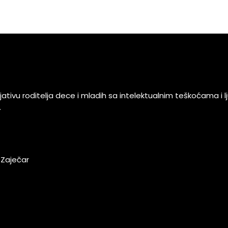
tivu roditelja dece i mladih sa intelektualnim teškoćama i ljudi
.
Zaječar