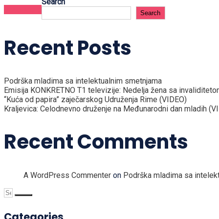
Search
Read More
Search
Recent Posts
Podrška mladima sa intelektualnim smetnjama
Emisija KONKRETNO T1 televizije: Nedelja žena sa invaliditet
“Kuća od papira” zaječarskog Udruženja Rime (VIDEO)
Kraljevica: Celodnevno druženje na Međunarodni dan mladih (V
Recent Comments
A WordPress Commenter
on
Podrška mladima sa intelek
Categories