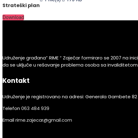
Strateški plan
Download
Udruženje građana” RIME “ Zaječar formiraro se 2007 na inicija
da se uključe u rešavanje problema osoba sa invaliditetom
Kontakt
Udruženje je registrovano na adresi:
Generala Gambete 82 
Telefon
063 484 939
Email
rime.zajecar@gmail.com