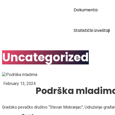
Dokumenta
Početna
Statistički izveštaji
P
Home
Uncategorized
Uncategorized
February 13, 2024
Podrška mladima
Gradsko pevačko društvo “Stevan Mokranjac”, Udruženje građan