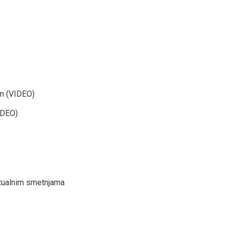
om (VIDEO)
IDEO)
tualnim smetnjama