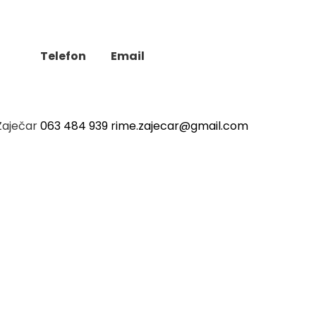
Telefon
Email
aječar
063 484 939
rime.zajecar@gmail.com