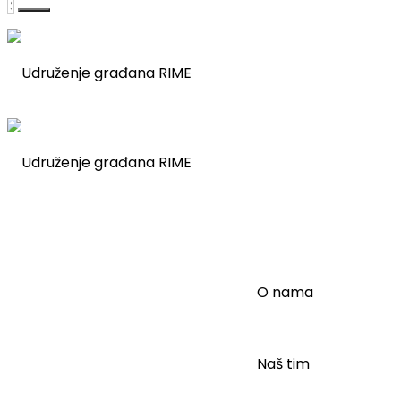
Rime
O nama
Naš tim