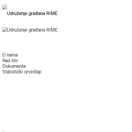
Početna
Rime
O nama
Naš tim
Dokumenta
Statistički izveštaji
Podržite nas
Za poslodavce
Kuća od papira
Projekti
Vesti
Galerija
Kontakt