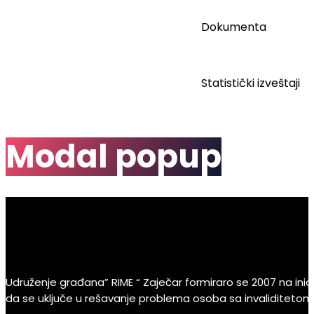
Dokumenta
Početna
Statistički izveštaji
P
Home
Modal popup
Modal popup
Udruženje građana” RIME “ Zaječar formiraro se 2007 na inicija
da se uključe u rešavanje problema osoba sa invaliditetom