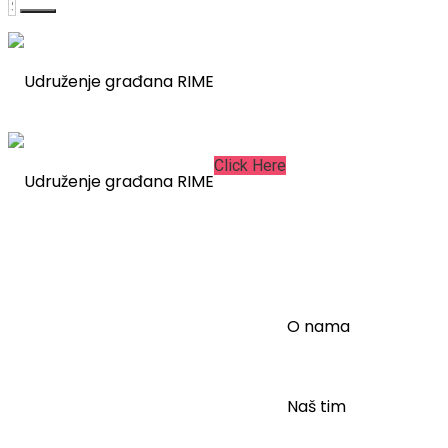
Click Here
Rime
O nama
Naš tim